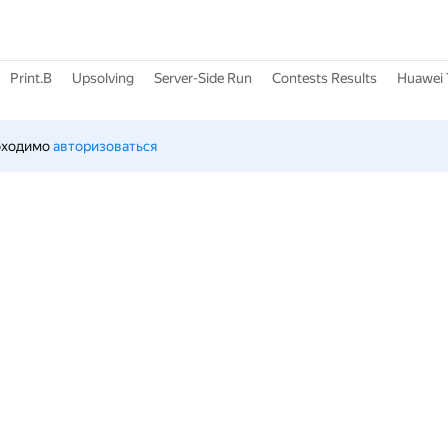
Print.B
Upsolving
Server-Side Run
Contests Results
Huawei 
бходимо 
авторизоваться