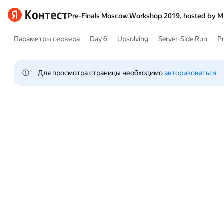
Pre-Finals Moscow Workshop 2019, hosted by M
Параметры сервера
Day 6
Upsolving
Server-Side Run
Pr
Для просмотра страницы необходимо 
авторизоваться