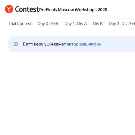
PreFinals Moscow Workshops 2020
Trial Contest
Day 0: A+B
Day 1: Div A
Div B
Day 2: Div A+
Бетті көру үшін қажет 
авторизациялану