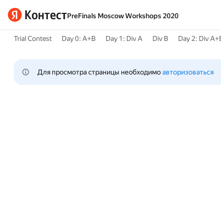
PreFinals Moscow Workshops 2020
Trial Contest
Day 0: A+B
Day 1: Div A
Div B
Day 2: Div A+
Для просмотра страницы необходимо 
авторизоваться