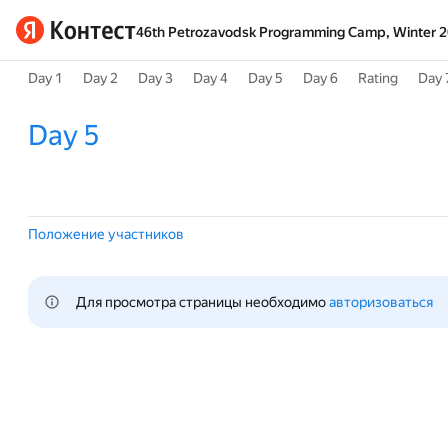
46th Petrozavodsk Programming Camp, Winter 
Day 1
Day 2
Day 3
Day 4
Day 5
Day 6
Rating
Day 
Day 5
Положение участников
Для просмотра страницы необходимо 
авторизоваться