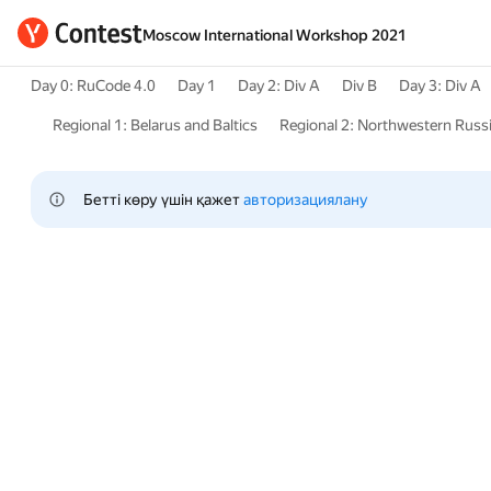
Moscow International Workshop 2021
Day 0: RuCode 4.0
Day 1
Day 2: Div A
Div B
Day 3: Div A
Regional 1: Belarus and Baltics
Regional 2: Northwestern Russ
Бетті көру үшін қажет 
авторизациялану