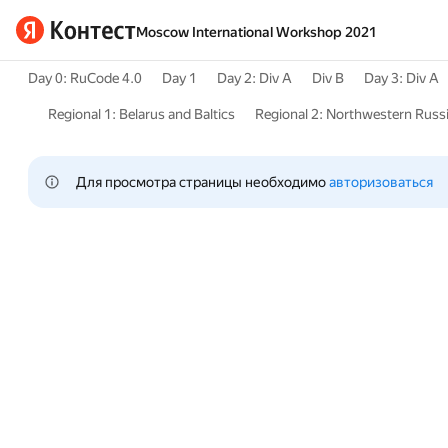
Moscow International Workshop 2021
Day 0: RuCode 4.0
Day 1
Day 2: Div A
Div B
Day 3: Div A
Regional 1: Belarus and Baltics
Regional 2: Northwestern Russ
Для просмотра страницы необходимо 
авторизоваться