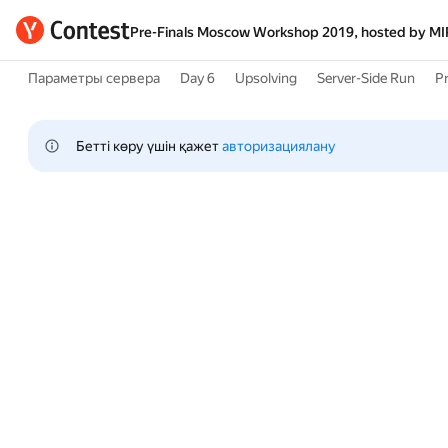
Pre-Finals Moscow Workshop 2019, hosted by M
Параметры сервера
Day 6
Upsolving
Server-Side Run
Pr
Бетті көру үшін қажет 
авторизациялану