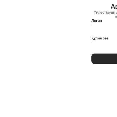
А
Үйлестіруші 
п
Логин
Құпия сөз