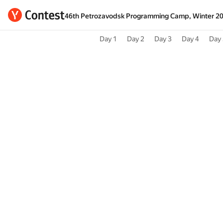
46th Petrozavodsk Programming Camp, Winter 2
Day 1
Day 2
Day 3
Day 4
Day 