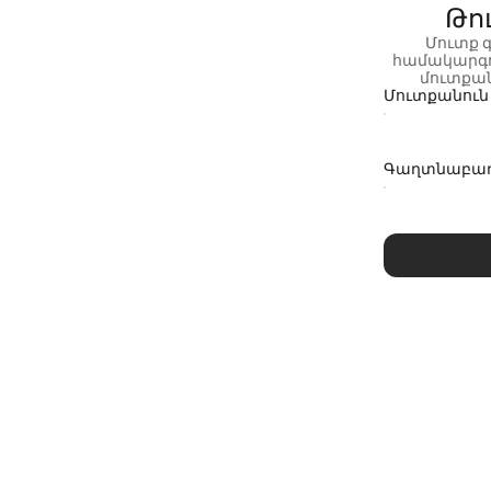
Թու
Մուտք 
համակարգո
մուտքա
Մուտքանուն
Գաղտնաբա