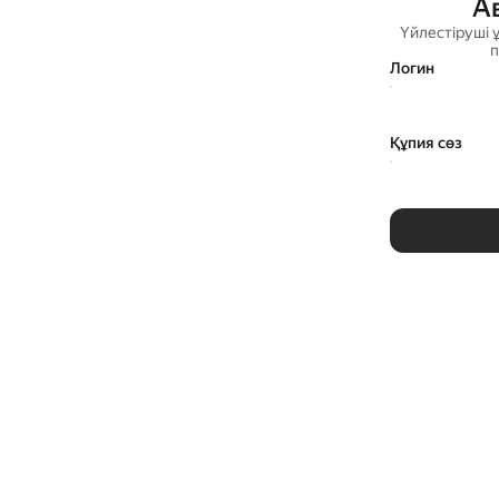
А
Үйлестіруші 
п
Логин
Құпия сөз