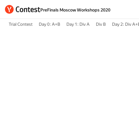
PreFinals Moscow Workshops 2020
Trial Contest
Day 0: A+B
Day 1: Div A
Div B
Day 2: Div A+