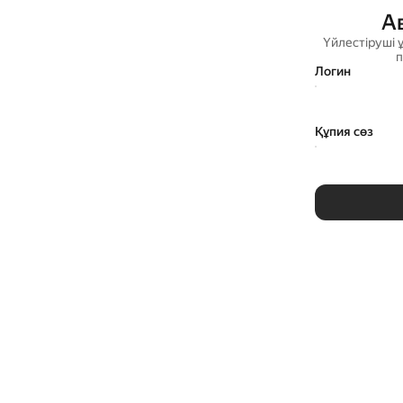
А
Үйлестіруші 
п
Логин
Құпия сөз