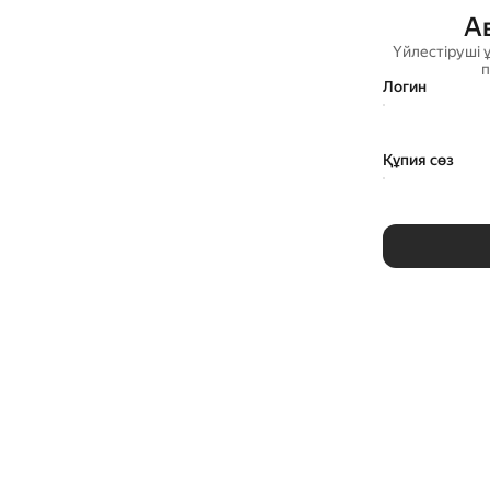
А
Үйлестіруші 
п
Логин
Құпия сөз