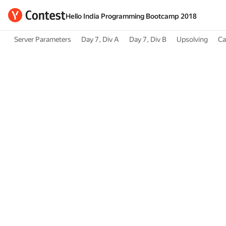
Hello India Programming Bootcamp 2018
Server Parameters
Day 7, Div A
Day 7, Div B
Upsolving
Ca